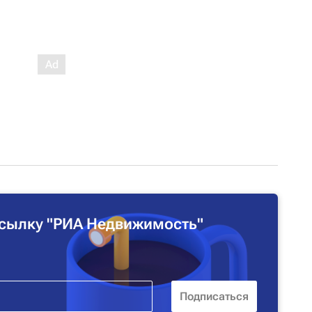
сылку "РИА Недвижимость"