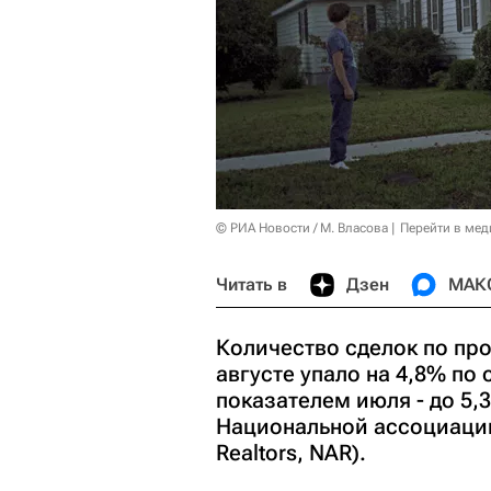
© РИА Новости / М. Власова
Перейти в мед
Читать в
Дзен
МАК
Количество сделок по пр
августе упало на 4,8% п
показателем июля - до 5,
Национальной ассоциации 
Realtors, NAR).