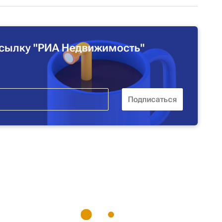
сылку "РИА Недвижимость"