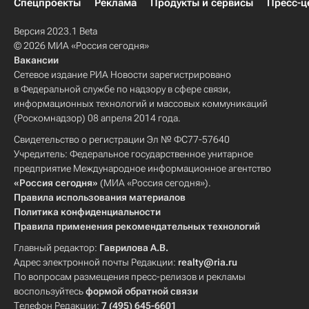
Спецпроекты
Реклама
Продукты и сервисы
Пресс-ц
Версия 2023.1 Beta
© 2026 МИА «Россия сегодня»
Вакансии
Сетевое издание РИА Новости зарегистрировано
в Федеральной службе по надзору в сфере связи,
информационных технологий и массовых коммуникаций
(Роскомнадзор) 08 апреля 2014 года.
Свидетельство о регистрации Эл № ФС77-57640
Учредитель: Федеральное государственное унитарное
предприятие Международное информационное агентство
«Россия сегодня»
(МИА «Россия сегодня»).
Правила использования материалов
Политика конфиденциальности
Правила применения рекомендательных технологий
Главный редактор:
Гаврилова А.В.
Адрес электронной почты Редакции:
realty@ria.ru
По вопросам размещения пресс-релизов и рекламы
воспользуйтесь
формой обратной связи
Телефон Редакции:
7 (495) 645-6601