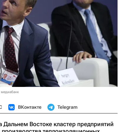
в медиабанк
С
ВКонтакте
Telegram
а Дальнем Востоке кластер предприятий
о производства теплоизоляционных