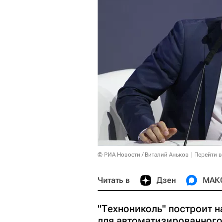
© РИА Новости / Виталий Аньков
Перейти 
Читать в
Дзен
МАК
"Технониколь" построит н
для автоматизированног