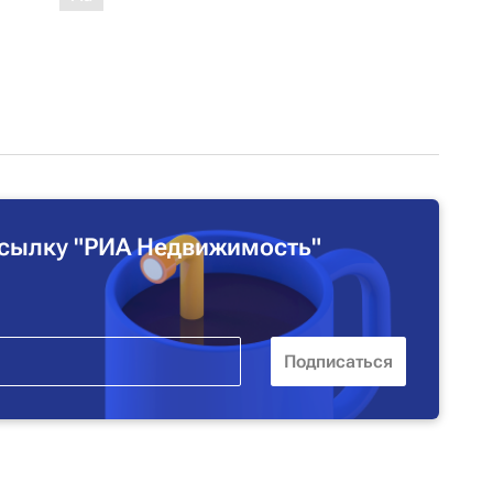
сылку "РИА Недвижимость"