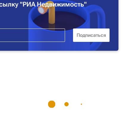
сылку "РИА Недвижимость"