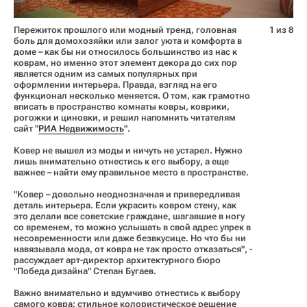
Пережиток прошлого или модный тренд, головная
1 из 8
боль для домохозяйки или залог уюта и комфорта в
доме – как бы ни относилось большинство из нас к
коврам, но именно этот элемент декора до сих пор
является одним из самых популярных при
оформлении интерьера. Правда, взгляд на его
функционал несколько меняется. О том, как грамотно
вписать в пространство комнаты ковры, коврики,
рогожки и циновки, и решил напомнить читателям
сайт "
РИА Недвижимость
".
Ковер не вышел из моды и ничуть не устарел. Нужно
лишь внимательно отнестись к его выбору, а еще
важнее – найти ему правильное место в пространстве.
"Ковер – довольно неоднозначная и привередливая
деталь интерьера. Если украсить ковром стену, как
это делали все советские граждане, шагавшие в ногу
со временем, то можно услышать в свой адрес упрек в
несовременности или даже безвкусице. Но что бы ни
навязывала мода, от ковра не так просто отказаться", -
рассуждает арт-директор архитектурного бюро
"Победа дизайна" Степан Бугаев.
Важно внимательно и вдумчиво отнестись к выбору
самого ковра: стильное колористическое решение