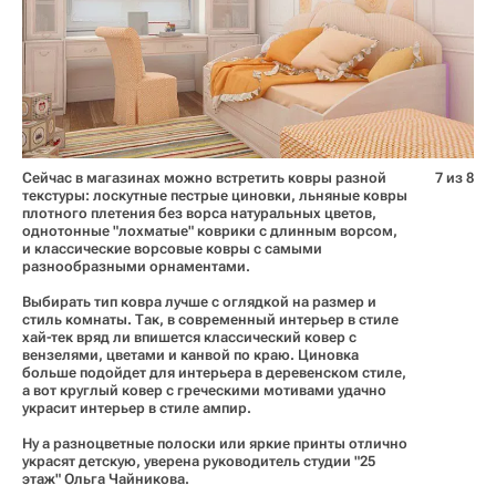
Сейчас в магазинах можно встретить ковры разной
7 из 8
текстуры: лоскутные пестрые циновки, льняные ковры
плотного плетения без ворса натуральных цветов,
однотонные "лохматые" коврики с длинным ворсом,
и классические ворсовые ковры с самыми
разнообразными орнаментами.
Выбирать тип ковра лучше с оглядкой на размер и
стиль комнаты. Так, в современный интерьер в стиле
хай-тек вряд ли впишется классический ковер с
вензелями, цветами и канвой по краю. Циновка
больше подойдет для интерьера в деревенском стиле,
а вот круглый ковер с греческими мотивами удачно
украсит интерьер в стиле ампир.
Ну а разноцветные полоски или яркие принты отлично
украсят детскую, уверена руководитель студии "25
этаж" Ольга Чайникова.