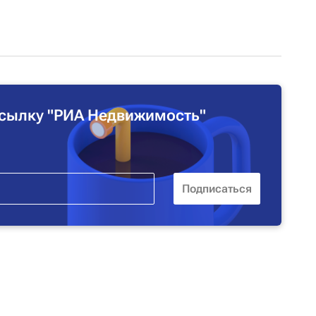
сылку "РИА Недвижимость"