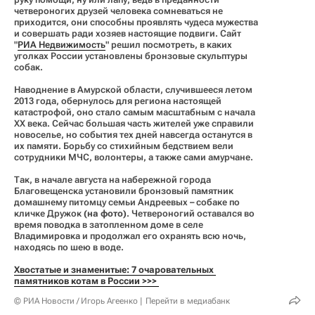
четвероногих друзей человека сомневаться не
приходится, они способны проявлять чудеса мужества
и совершать ради хозяев настоящие подвиги. Сайт
"
РИА Недвижимость
" решил посмотреть, в каких
уголках России установлены бронзовые скульптуры
собак.
Наводнение в Амурской области, случившееся летом
2013 года, обернулось для региона настоящей
катастрофой, оно стало самым масштабным с начала
XX века. Сейчас большая часть жителей уже справили
новоселье, но события тех дней навсегда останутся в
их памяти. Борьбу со стихийным бедствием вели
сотрудники МЧС, волонтеры, а также сами амурчане.
Так, в начале августа на набережной города
Благовещенска установили бронзовый памятник
домашнему питомцу семьи Андреевых – собаке по
кличке Дружок
(на фото)
. Четвероногий оставался во
время поводка в затопленном доме в селе
Владимировка и продолжал его охранять всю ночь,
находясь по шею в воде.
Хвостатые и знаменитые: 7 очаровательных 
памятников котам в России >>> 
© РИА Новости / Игорь Агеенко
Перейти в медиабанк