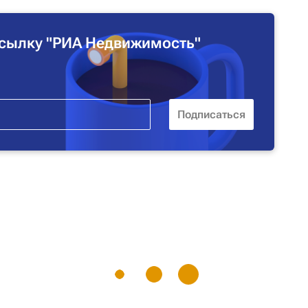
сылку "РИА Недвижимость"