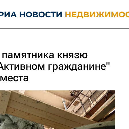
 памятника князю
Активном гражданине"
 места