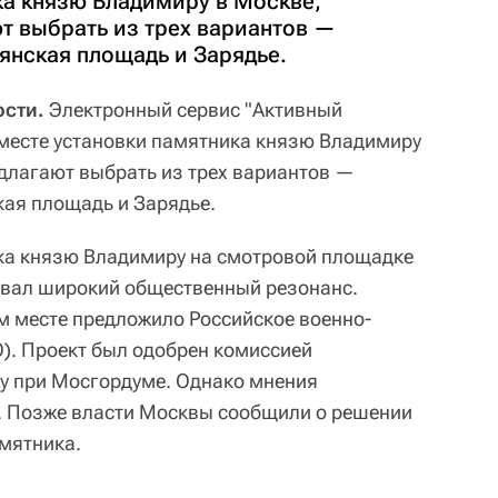
ка князю Владимиру в Москве,
т выбрать из трех вариантов —
янская площадь и Зарядье.
сти.
Электронный сервис "Активный
 месте установки памятника князю Владимиру
длагают выбрать из трех вариантов —
ая площадь и Зарядье.
ика князю Владимиру на смотровой площадке
звал широкий общественный резонанс.
м месте предложило Российское военно-
). Проект был одобрен комиссией
у при Мосгордуме. Однако мнения
. Позже власти Москвы сообщили о решении
амятника.