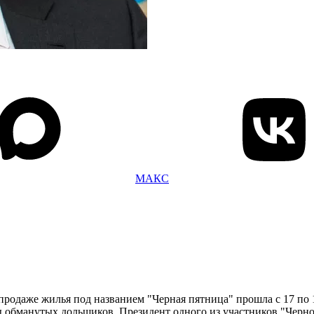
МАКС
родаже жилья под названием "Черная пятница" прошла с 17 по 1
ы обманутых дольщиков. Президент одного из участников "Чер