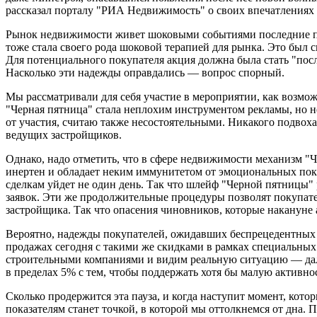
рассказал порталу "РИА Недвижимость" о своих впечатлениях 
Рынок недвижимости живет шоковыми событиями последние по
тоже стала своего рода шоковой терапией для рынка. Это был
Для потенциального покупателя акция должна была стать "посл
Насколько эти надежды оправдались — вопрос спорный.
Мы рассматривали для себя участие в мероприятии, как возмож
"Черная пятница" стала неплохим инструментом рекламы, но н
от участия, считаю также несостоятельными. Никакого подвох
ведущих застройщиков.
Однако, надо отметить, что в сфере недвижимости механизм "Ч
инертен и обладает неким иммунитетом от эмоциональных поку
сделкам уйдет не один день. Так что шлейф "Черной пятницы" 
заявок. Эти же продолжительные процедуры позволят покупател
застройщика. Так что опасения чиновников, которые накануне
Вероятно, надежды покупателей, ожидавших беспрецедентных с
продажах сегодня с такими же скидками в рамках специальны
строительными компаниями и видим реальную ситуацию — даль
в пределах 5% с тем, чтобы поддержать хотя бы малую активно
Сколько продержится эта пауза, и когда наступит момент, ко
показателям станет точкой, в которой мы оттолкнемся от дна. 