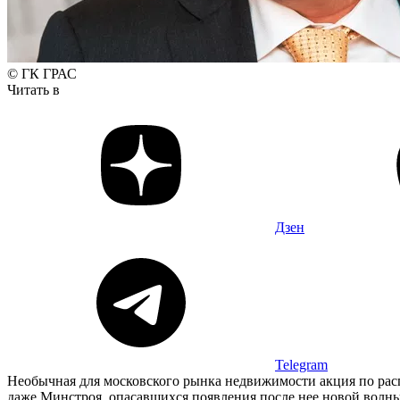
© ГК ГРАС
Читать в
Дзен
Telegram
Необычная для московского рынка недвижимости акция по расп
даже Минстроя, опасавшихся появления после нее новой волн