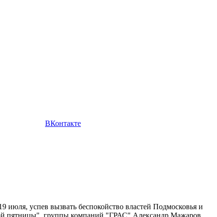
ВКонтакте
9 июля, успев вызвать беспокойство властей Подмосковья и
ной пятницы", группы компаний "ГРАС" Александр Мажаров