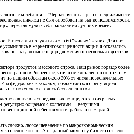
и валютные колебания… "Черная пятница" рынка недвижимости
х распродаж никогда не был опробован на рынке недвижимости.
иру, перестав мучать себя ожиданием лучших времен.
ос. В итоге мы получили около 60 "живых" заявок. Для нас
е усомнились в маркетинговой ценности акции и отказались
пакованы актуальные спецпредложения от нескольких десятков
секторе продуктов массового спроса. Наш рынок гораздо более
 регистрацию в Росреестре, уточнение деталей по ипотечным
авит по нашим объектам около 30% от числа первоначальных
214-м федеральным законом, познакомиться с репутацией
нальных покупок, оказались беспочвенными.
участвовавшие в распродаже, экспонируются в открытых
Мы регулярно общаемся с коллегами — ведущими
 инвестиционной себестоимости, работают с маржей
овать сложно, любое шевеление по макроэкономическим
я к середине осени. А на данный момент у бизнеса есть еще