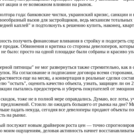
от акции и ее возможном влиянии на рынок.
лтора года: банковские чистки, украинский кризис, санкции 
 своеобразный вызов для застройщиков, ведь механизм тотальны
едней каплей" и подтолкнуть к решению купить, наконец, кварт
ность получить финансовые вливания в стройку и подогреть спр
е продаж. Обвинения и критика со стороны девелоперов, которы
а не было: просто на одной площадке были собраны и красиво у
ерной пятницы" не мог развернуться также стремительно, как в 
пок. На согласование и подписание договора всеми сторонами,
растянется еще на месяц, а конвертация в реальные сделки сост
ю "остыть", оценить качество объекта, узнать, защищен ли он 
 акции пытались предостеречь и уберечь покупателей от эмоцио
кидок, тоже не в полной мере оправдались. Думаю, все лоты, 
х предложений. Стоило ли ожидать большего от рынка на дне? 
ше падать некуда, сегодня все девелоперы продают объекты по
сть на рынке.
торый послужит новым драйвером роста цен — точно спрогнозир
По моим ощущениям, деловая активность начнет восстанавливатьс