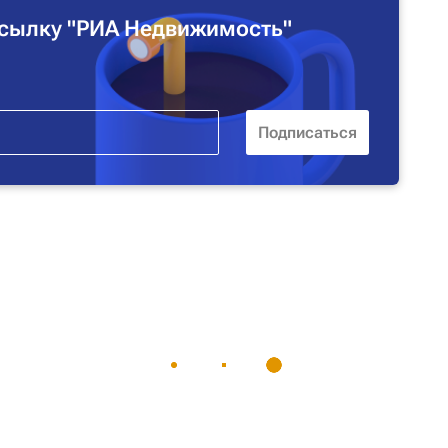
сылку "РИА Недвижимость"