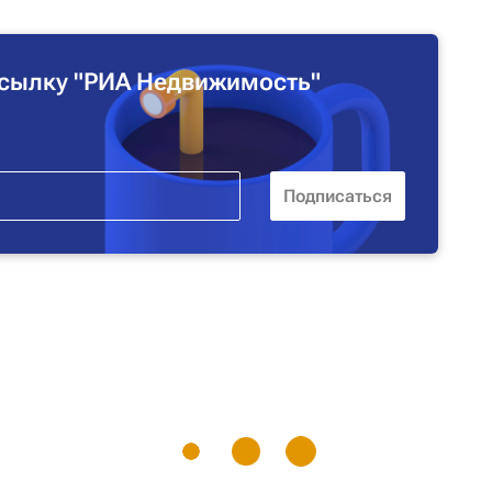
сылку "РИА Недвижимость"