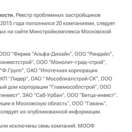
ости.
Реестр проблемных застройщиков
2015 года пополнился 20 компаниями, следует
ных на сайте Минстройкомплекса Московской
: ООО "Фирма "Альфа-Дизайн", ООО "Риндайл",
инвестстрой", ООО "Монолит–град–строй",
"Ф.Групп", ОАО "Ипотечная корпорация
КП "Лидер", ОАО " Мособлкапстрой-СК", ООО
вый дом корпорации "Главмособлстрой", ООО
инвест", ЗАО "Саб-Урбан", ООО "Битца-инвест",
ции в Московскую область", ООО "Гавань",
 следует из опубликованной информации.
 были исключены семь компаний: МООФ