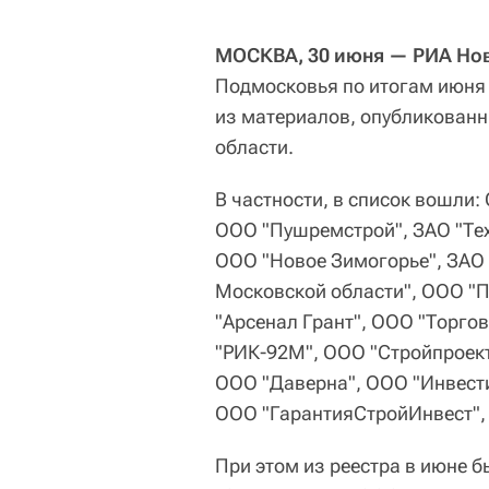
МОСКВА, 30 июня — РИА Нов
Подмосковья по итогам июня 
из материалов, опубликован
области.
В частности, в список вошли
ООО "Пушремстрой", ЗАО "Тех
ООО "Новое Зимогорье", ЗАО 
Московской области", ООО "П
"Арсенал Грант", ООО "Торго
"РИК-92М", ООО "Стройпроект
ООО "Даверна", ООО "Инвести
ООО "ГарантияСтройИнвест",
При этом из реестра в июне