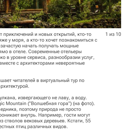
ет приключений и новых открытий, кто-то
1 из 10
же у моря, а кто-то хочет познакомиться с
 зачастую начать получать мощные
ямо в отеле. Современные отельеры
ко в уровне сервиса, разнообразии услуг,
 вместе с архитекторами невероятные
ашает читателей в виртуальный тур по
рхитектурой.
улкана, извергающего не лаву, а воду.
c Mountain ("Волшебная гора") (на фото).
едника, поэтому природа не просто
роникает внутрь. Например, гости могут
из стволов вековых деревьев. Кстати, 55
естных птиц различных видов.