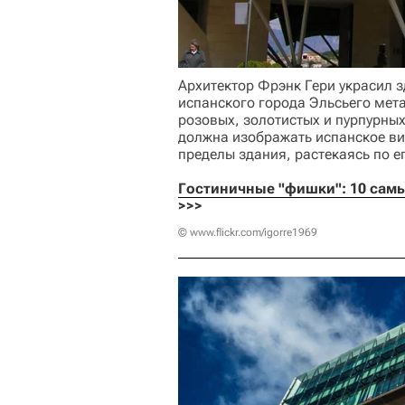
Архитектор Фрэнк Гери украсил з
испанского города Эльсьего ме
розовых, золотистых и пурпурных
должна изображать испанское ви
пределы здания, растекаясь по е
Гостиничные "фишки": 10 самы
>>>
© www.flickr.com/igorre1969