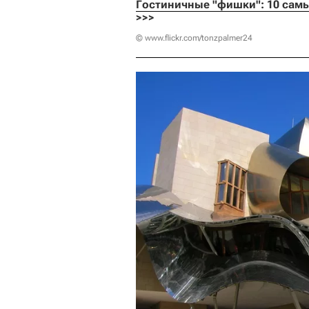
Гостиничные "фишки": 10 самы
>>>
© www.flickr.com/tonzpalmer24