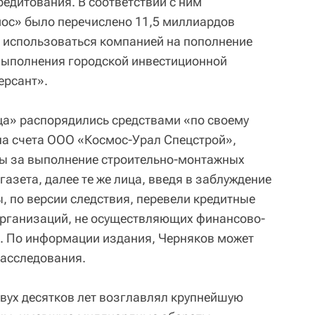
редитования. В соответствии с ним
ос» было перечислено 11,5 миллиардов
 использоваться компанией на пополнение
выполнения городской инвестиционной
ерсант».
ца» распорядились средствами «по своему
на счета ООО «Космос-Урал Спецстрой»,
бы за выполнение строительно-монтажных
газета, далее те же лица, введя в заблуждение
, по версии следствия, перевели кредитные
организаций, не осуществляющих финансово-
. По информации издания, Черняков может
расследования.
двух десятков лет возглавлял крупнейшую