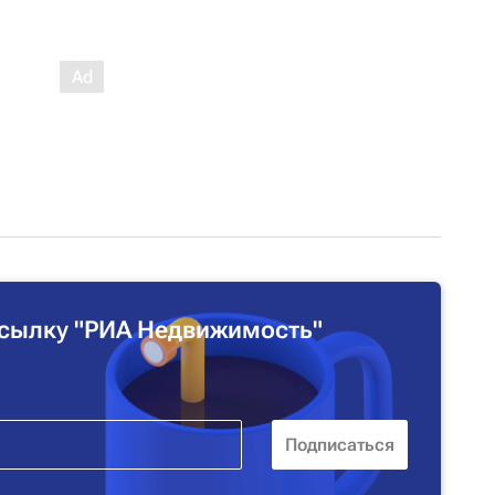
сылку "РИА Недвижимость"