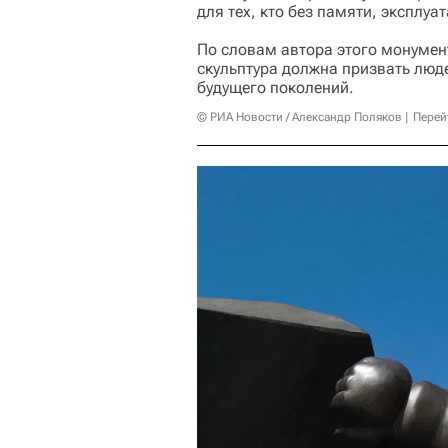
для тех, кто без памяти, эксплуа
По словам автора этого монуме
скульптура должна призвать люде
будущего поколений.
© РИА Новости / Александр Поляков
Перей