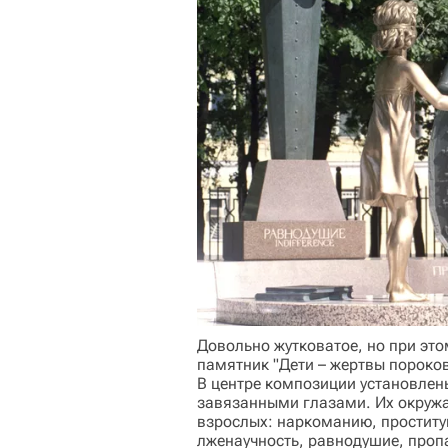
Довольно жутковатое, но при эт
памятник "Дети – жертвы пороко
В центре композиции установлен
завязанными глазами. Их окруж
взрослых: наркоманию, проститу
лженаучность, равнодушие, проп