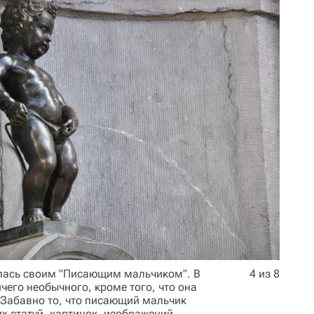
илась своим "Писающим мальчиком". В
4 из 8
чего необычного, кроме того, что она
 Забавно то, что писающий мальчик
х статуй, картинок, изображений,