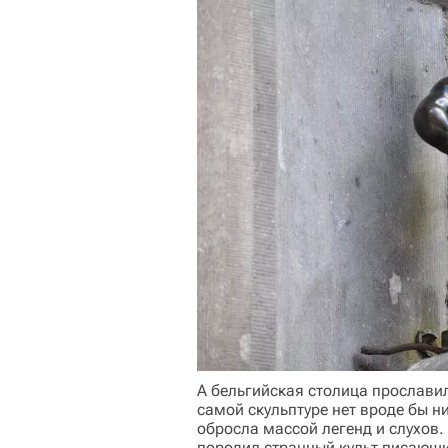
А бельгийская столица прослав
самой скульптуре нет вроде бы ни
обросла массой легенд и слухов.
породил странный культ писающи