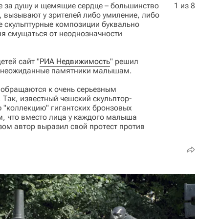
е за душу и щемящие сердце – большинство
1 из 8
 вызывают у зрителей либо умиление, либо
ые скульптурные композиции буквально
яя смущаться от неоднозначности
тей сайт "
РИА Недвижимость
" решил
и неожиданные памятники малышам.
 обращаются к очень серьезным
 Так, известный чешский скульптор-
ю "коллекцию" гигантских бронзовых
м, что вместо лица у каждого малыша
зом автор выразил свой протест против