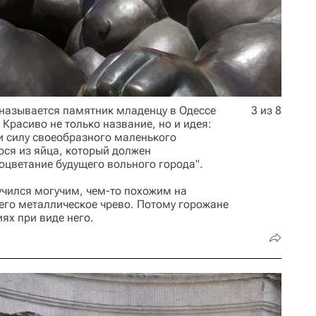
о называется памятник младенцу в Одессе
3 из 8
 Красиво не только название, но и идея:
и силу своеобразного маленького
ся из яйца, который должен
оцветание будущего вольного города".
учился могучим, чем-то похожим на
го металлическое чрево. Потому горожане
ях при виде него.