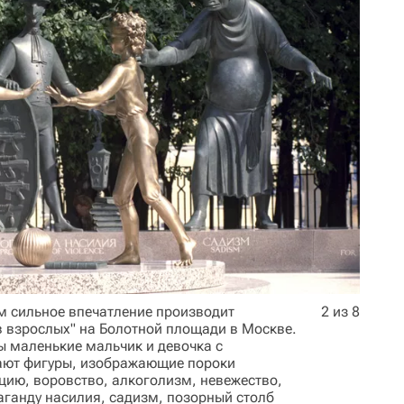
ом сильное впечатление производит
2 из 8
в взрослых" на Болотной площади в Москве.
ы маленькие мальчик и девочка с
ают фигуры, изображающие пороки
цию, воровство, алкоголизм, невежество,
аганду насилия, садизм, позорный столб