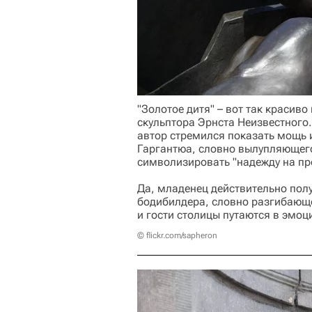
"Золотое дитя" – вот так красив
скульптора Эрнста Неизвестного.
автор стремился показать мощь 
Гаргантюа, словно вылупляющего
символизировать "надежду на пр
Да, младенец действительно пол
бодибилдера, словно разгибающе
и гости столицы путаются в эмоци
© flickr.com/sapheron