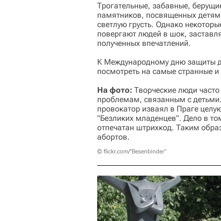
Трогательные, забавные, берущи
памятников, посвященных детям,
светлую грусть. Однако некотор
повергают людей в шок, заставл
полученных впечатлений.
К Международному дню защиты де
посмотреть на самые странные 
На фото:
Творческие люди часто
проблемам, связанным с детьми.
провокатор изваял в Праге целу
"Безликих младенцев". Дело в то
отпечатан штрихкод. Таким обра
абортов.
© flickr.com/"Besenbinder"