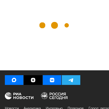
Новости
Аналитика
Интервью
Полезное
Город: дета