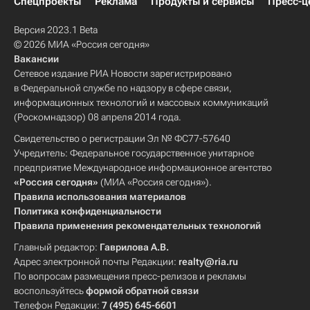
Спецпроекты
Реклама
Продукты и сервисы
Пресс-ц
Версия 2023.1 Beta
© 2026 МИА «Россия сегодня»
Вакансии
Сетевое издание РИА Новости зарегистрировано
в Федеральной службе по надзору в сфере связи,
информационных технологий и массовых коммуникаций
(Роскомнадзор) 08 апреля 2014 года.
Свидетельство о регистрации Эл № ФС77-57640
Учредитель: Федеральное государственное унитарное
предприятие Международное информационное агентство
«Россия сегодня»
(МИА «Россия сегодня»).
Правила использования материалов
Политика конфиденциальности
Правила применения рекомендательных технологий
Главный редактор:
Гаврилова А.В.
Адрес электронной почты Редакции:
realty@ria.ru
По вопросам размещения пресс-релизов и рекламы
воспользуйтесь
формой обратной связи
Телефон Редакции:
7 (495) 645-6601