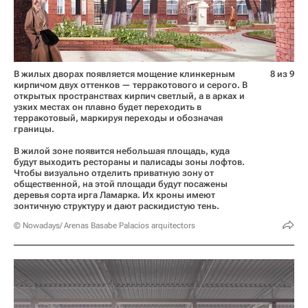
В жилых дворах появляется мощение клинкерным
8 из 9
кирпичом двух оттенков — терракотового и серого. В
открытых пространствах кирпич светлый, а в арках и
узких местах он плавно будет переходить в
терракотовый, маркируя переходы и обозначая
границы.
В жилой зоне появится небольшая площадь, куда
будут выходить рестораны и палисады зоны лофтов.
Чтобы визуально отделить приватную зону от
общественной, на этой площади будут посажены
деревья сорта ирга Ламарка. Их кроны имеют
зонтичную структуру и дают раскидистую тень.
© Nowadays/ Arenas Basabe Palacios arquitectors