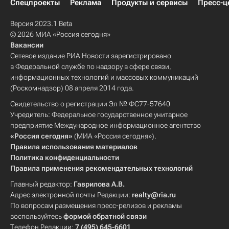
Спецпроекты
Реклама
Продукты и сервисы
Пресс-ц
Версия 2023.1 Beta
© 2026 МИА «Россия сегодня»
Вакансии
Сетевое издание РИА Новости зарегистрировано
в Федеральной службе по надзору в сфере связи,
информационных технологий и массовых коммуникаций
(Роскомнадзор) 08 апреля 2014 года.
Свидетельство о регистрации Эл № ФС77-57640
Учредитель: Федеральное государственное унитарное
предприятие Международное информационное агентство
«Россия сегодня»
(МИА «Россия сегодня»).
Правила использования материалов
Политика конфиденциальности
Правила применения рекомендательных технологий
Главный редактор:
Гаврилова А.В.
Адрес электронной почты Редакции:
realty@ria.ru
По вопросам размещения пресс-релизов и рекламы
воспользуйтесь
формой обратной связи
Телефон Редакции:
7 (495) 645-6601