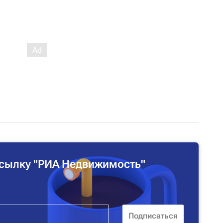
сылку "РИА Недвижимость"