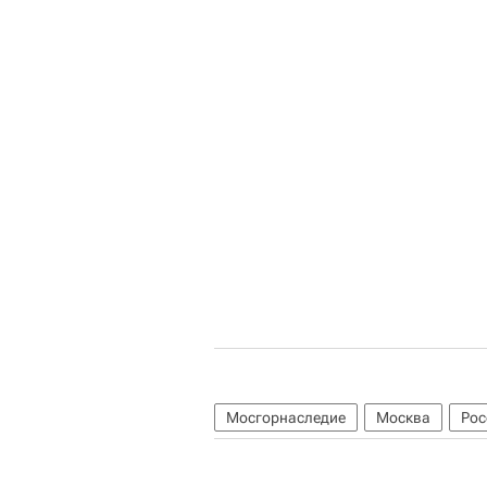
Мосгорнаследие
Москва
Рос