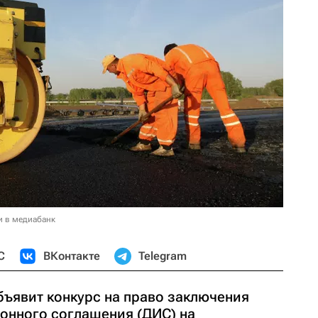
и в медиабанк
С
ВКонтакте
Telegram
бъявит конкурс на право заключения
онного соглашения (ДИС) на