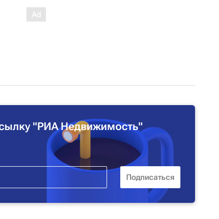
сылку "РИА Недвижимость"