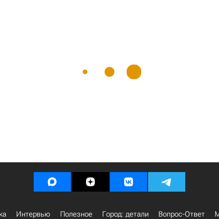
ка
Интервью
Полезное
Город: детали
Вопрос-Ответ
М