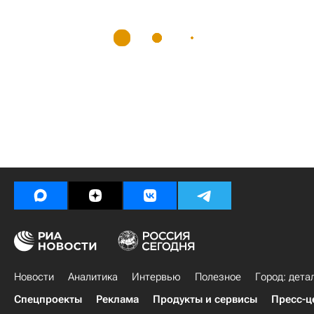
Новости
Аналитика
Интервью
Полезное
Город: дета
Спецпроекты
Реклама
Продукты и сервисы
Пресс-ц