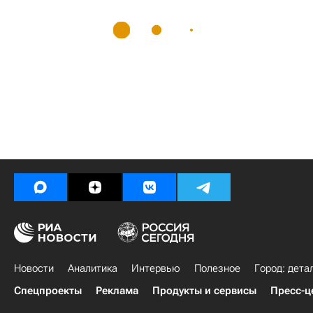
Новости
Аналитика
Интервью
Полезное
Город: дета
Спецпроекты
Реклама
Продукты и сервисы
Пресс-ц