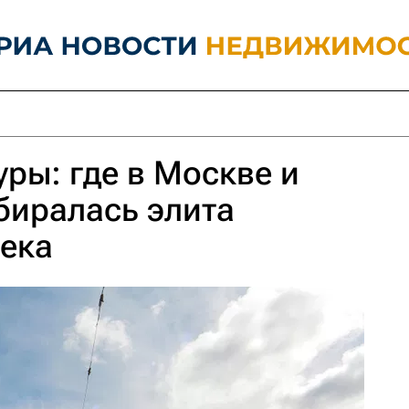
уры: где в Москве и
биралась элита
века