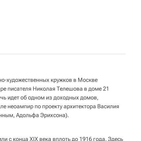
но-художественных кружков в Москве
ире писателя Николая Телешова в доме 21
чь идет об одном из доходных домов,
иле неоампир по проекту архитектора Василия
нным, Адольфа Эрихсона).
и с конца XIX века вплоть до 1916 года. Здесь