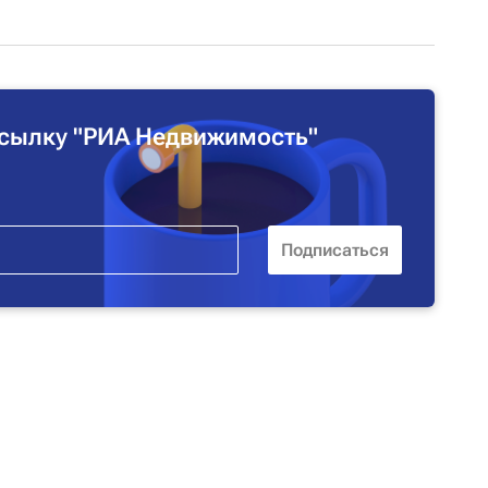
сылку "РИА Недвижимость"