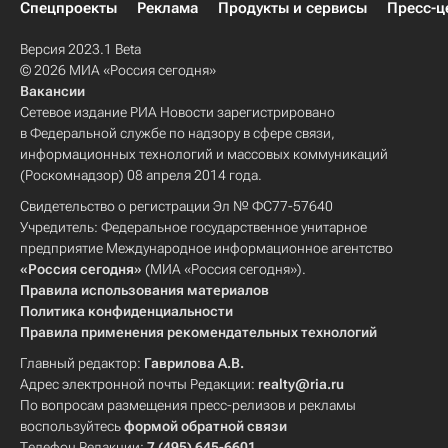
Спецпроекты
Реклама
Продукты и сервисы
Пресс-ц
Версия 2023.1 Beta
© 2026 МИА «Россия сегодня»
Вакансии
Сетевое издание РИА Новости зарегистрировано
в Федеральной службе по надзору в сфере связи,
информационных технологий и массовых коммуникаций
(Роскомнадзор) 08 апреля 2014 года.
Свидетельство о регистрации Эл № ФС77-57640
Учредитель: Федеральное государственное унитарное
предприятие Международное информационное агентство
«Россия сегодня»
(МИА «Россия сегодня»).
Правила использования материалов
Политика конфиденциальности
Правила применения рекомендательных технологий
Главный редактор:
Гаврилова А.В.
Адрес электронной почты Редакции:
realty@ria.ru
По вопросам размещения пресс-релизов и рекламы
воспользуйтесь
формой обратной связи
Телефон Редакции:
7 (495) 645-6601