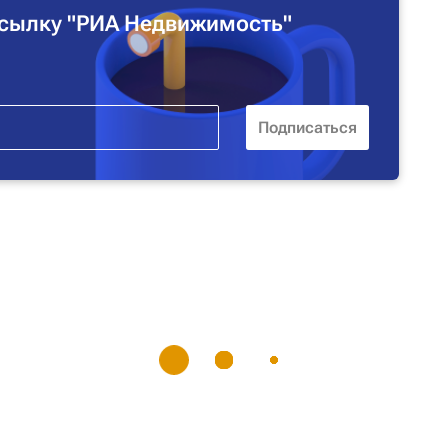
сылку "РИА Недвижимость"