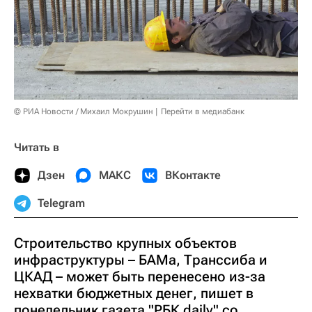
© РИА Новости / Михаил Мокрушин
Перейти в медиабанк
Читать в
Дзен
МАКС
ВКонтакте
Telegram
Строительство крупных объектов
инфраструктуры – БАМа, Транссиба и
ЦКАД – может быть перенесено из-за
нехватки бюджетных денег, пишет в
понедельник газета "РБК daily" со