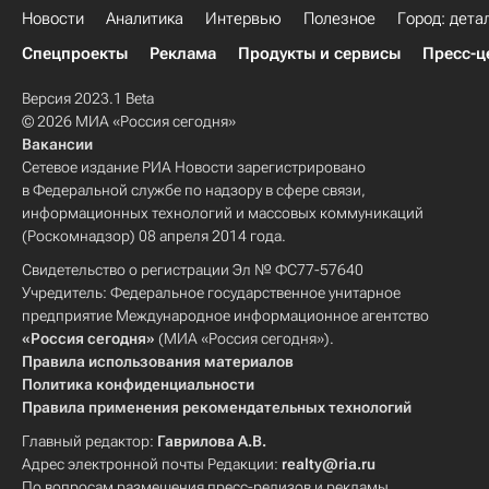
Новости
Аналитика
Интервью
Полезное
Город: дета
Спецпроекты
Реклама
Продукты и сервисы
Пресс-ц
Версия 2023.1 Beta
© 2026 МИА «Россия сегодня»
Вакансии
Сетевое издание РИА Новости зарегистрировано
в Федеральной службе по надзору в сфере связи,
информационных технологий и массовых коммуникаций
(Роскомнадзор) 08 апреля 2014 года.
Свидетельство о регистрации Эл № ФС77-57640
Учредитель: Федеральное государственное унитарное
предприятие Международное информационное агентство
«Россия сегодня»
(МИА «Россия сегодня»).
Правила использования материалов
Политика конфиденциальности
Правила применения рекомендательных технологий
Главный редактор:
Гаврилова А.В.
Адрес электронной почты Редакции:
realty@ria.ru
По вопросам размещения пресс-релизов и рекламы