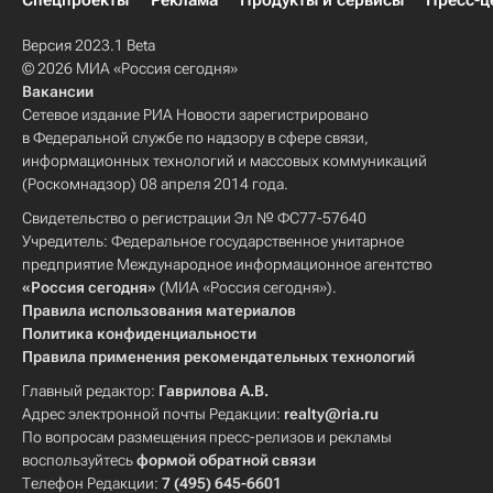
Спецпроекты
Реклама
Продукты и сервисы
Пресс-ц
Версия 2023.1 Beta
© 2026 МИА «Россия сегодня»
Вакансии
Сетевое издание РИА Новости зарегистрировано
в Федеральной службе по надзору в сфере связи,
информационных технологий и массовых коммуникаций
(Роскомнадзор) 08 апреля 2014 года.
Свидетельство о регистрации Эл № ФС77-57640
Учредитель: Федеральное государственное унитарное
предприятие Международное информационное агентство
«Россия сегодня»
(МИА «Россия сегодня»).
Правила использования материалов
Политика конфиденциальности
Правила применения рекомендательных технологий
Главный редактор:
Гаврилова А.В.
Адрес электронной почты Редакции:
realty@ria.ru
По вопросам размещения пресс-релизов и рекламы
воспользуйтесь
формой обратной связи
Телефон Редакции:
7 (495) 645-6601