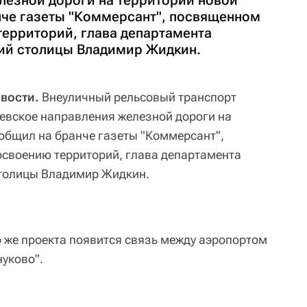
лезной дороги на территории новой
че газеты "Коммерсант", посвященном
ерриторий, глава департамента
ий столицы Владимир Жидкин.
овости.
Внеуличный рельсовый транспорт
иевское направления железной дороги на
общил на бранче газеты "Коммерсант",
своению территорий, глава департамента
столицы Владимир Жидкин.
о же проекта появится связь между аэропортом
нуково".