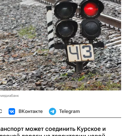
 медиабанк
С
ВКонтакте
Telegram
анспорт может соединить Курское и