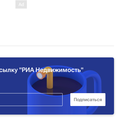
сылку "РИА Недвижимость"