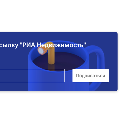
сылку "РИА Недвижимость"