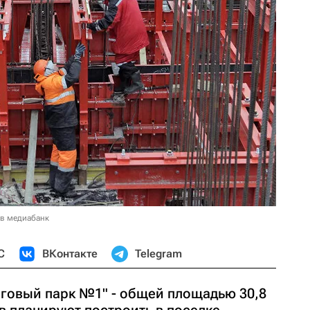
 в медиабанк
С
ВКонтакте
Telegram
рговый парк №1" - общей площадью 30,8