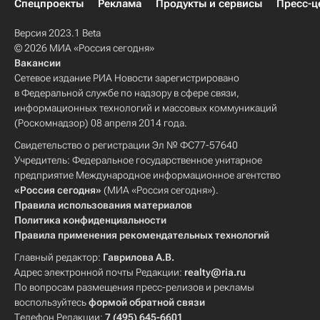
Спецпроекты
Реклама
Продукты и сервисы
Пресс-ц
Версия 2023.1 Beta
© 2026 МИА «Россия сегодня»
Вакансии
Сетевое издание РИА Новости зарегистрировано
в Федеральной службе по надзору в сфере связи,
информационных технологий и массовых коммуникаций
(Роскомнадзор) 08 апреля 2014 года.
Свидетельство о регистрации Эл № ФС77-57640
Учредитель: Федеральное государственное унитарное
предприятие Международное информационное агентство
«Россия сегодня»
(МИА «Россия сегодня»).
Правила использования материалов
Политика конфиденциальности
Правила применения рекомендательных технологий
Главный редактор:
Гаврилова А.В.
Адрес электронной почты Редакции:
realty@ria.ru
По вопросам размещения пресс-релизов и рекламы
воспользуйтесь
формой обратной связи
Телефон Редакции:
7 (495) 645-6601