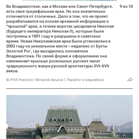
Во Владивостоке, как в Москве или Санкт-Петербурге,
9 из 10
есть своя триумфальная арка. Но она значительно
отличается от столичных. Дело в том, что ее проект
разрабатывался на основе архивной информации о
"прошлой" арке, а точнее воротах цесаревича Николая
(будущего императора Николая II), которые были
построены в 1891 году и разрушены в советское
время. Новая Николаевская арка была установлена в
2003 году на уникальном месте – недалеко от Бухты
Золотой Рог, где высадились основатели
Владивостока. По своей форме и оформлению она
напоминает крыльцо роскошных русских палат
традиционного жанра русской архитектуры XVI–XVII
веков.
© РИА Новости / Виталий Аньков
Перейти в медиабанк