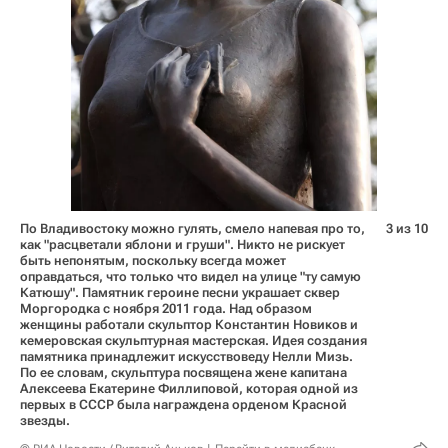
По Владивостоку можно гулять, смело напевая про то,
3 из 10
как "расцветали яблони и груши". Никто не рискует
быть непонятым, поскольку всегда может
оправдаться, что только что видел на улице "ту самую
Катюшу". Памятник героине песни украшает сквер
Моргородка с ноября 2011 года. Над образом
женщины работали скульптор Константин Новиков и
кемеровская скульптурная мастерская. Идея создания
памятника принадлежит искусствоведу Нелли Мизь.
По ее словам, скульптура посвящена жене капитана
Алексеева Екатерине Филлиповой, которая одной из
первых в СССР была награждена орденом Красной
звезды.