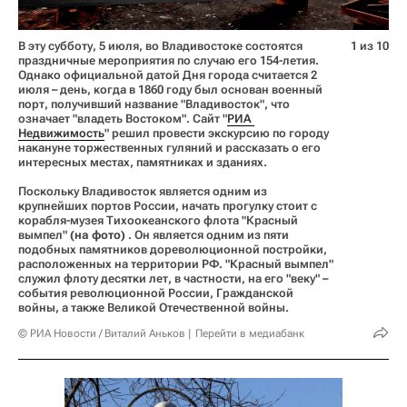
В эту субботу, 5 июля, во Владивостоке состоятся
1 из 10
праздничные мероприятия по случаю его 154-летия.
Однако официальной датой Дня города считается 2
июля – день, когда в 1860 году был основан военный
порт, получивший название "Владивосток", что
означает "владеть Востоком". Сайт "
РИА 
Недвижимость
" решил провести экскурсию по городу
накануне торжественных гуляний и рассказать о его
интересных местах, памятниках и зданиях.
Поскольку Владивосток является одним из
крупнейших портов России, начать прогулку стоит с
корабля-музея Тихоокеанского флота "Красный
вымпел"
(на фото)
. Он является одним из пяти
подобных памятников дореволюционной постройки,
расположенных на территории РФ. "Красный вымпел"
служил флоту десятки лет, в частности, на его "веку" –
события революционной России, Гражданской
войны, а также Великой Отечественной войны.
© РИА Новости / Виталий Аньков
Перейти в медиабанк