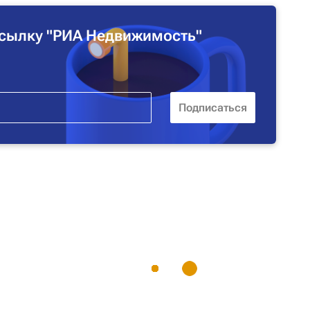
сылку "РИА Недвижимость"