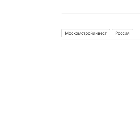
Москомстройинвест
Россия