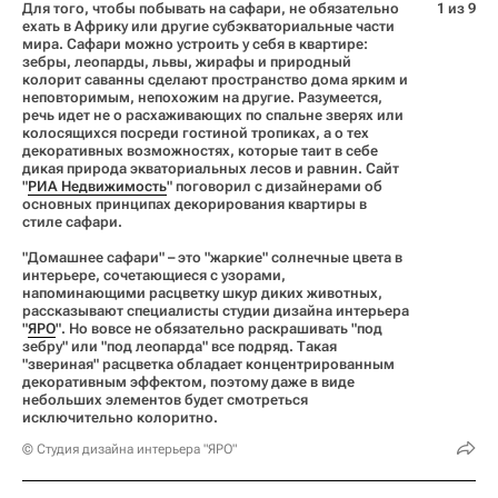
Для того, чтобы побывать на сафари, не обязательно
1 из 9
ехать в Африку или другие субэкваториальные части
мира. Сафари можно устроить у себя в квартире:
зебры, леопарды, львы, жирафы и природный
колорит саванны сделают пространство дома ярким и
неповторимым, непохожим на другие. Разумеется,
речь идет не о расхаживающих по спальне зверях или
колосящихся посреди гостиной тропиках, а о тех
декоративных возможностях, которые таит в себе
дикая природа экваториальных лесов и равнин. Сайт
"
РИА Недвижимость
" поговорил с дизайнерами об
основных принципах декорирования квартиры в
стиле сафари.
"Домашнее сафари" – это "жаркие" солнечные цвета в
интерьере, сочетающиеся с узорами,
напоминающими расцветку шкур диких животных,
рассказывают специалисты студии дизайна интерьера
"
ЯРО
". Но вовсе не обязательно раскрашивать "под
зебру" или "под леопарда" все подряд. Такая
"звериная" расцветка обладает концентрированным
декоративным эффектом, поэтому даже в виде
небольших элементов будет смотреться
исключительно колоритно.
© Студия дизайна интерьера "ЯРО"