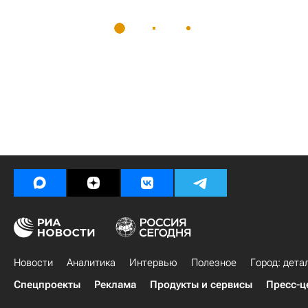
Новости
Аналитика
Интервью
Полезное
Город: дета
Спецпроекты
Реклама
Продукты и сервисы
Пресс-ц