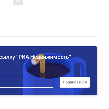
сылку "РИА Недвижимость"