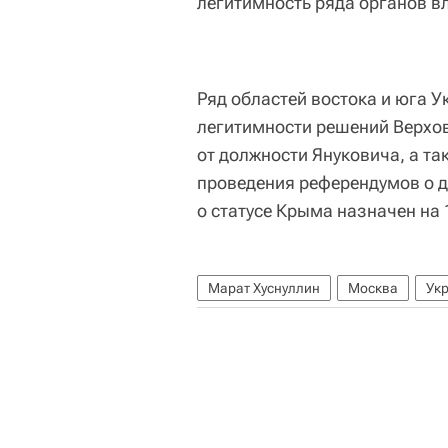
легитимность ряда органов в
Ряд областей востока и юга У
легитимности решений Верхов
от должности Януковича, а т
проведения референдумов о д
о статусе Крыма назначен на 
Марат Хуснуллин
Москва
Ук