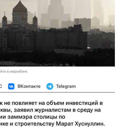
ейти в медиабанк
С
ВКонтакте
Telegram
к не повлияет на объем инвестиций в
вы, заявил журналистам в среду на
ии заммэра столицы по
ке и строительству Марат Хуснуллин.