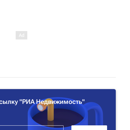
сылку "РИА Недвижимость"