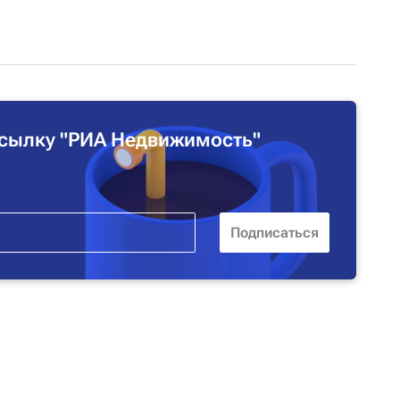
сылку "РИА Недвижимость"