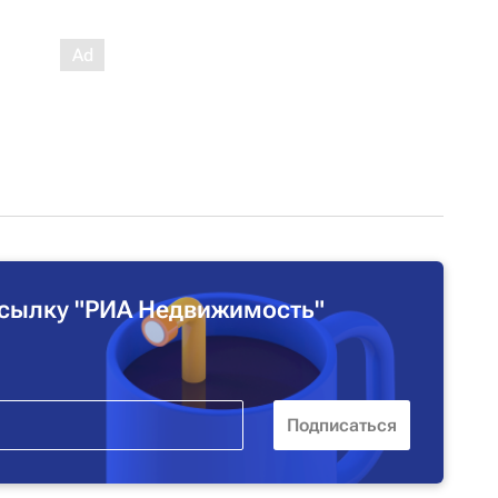
сылку "РИА Недвижимость"