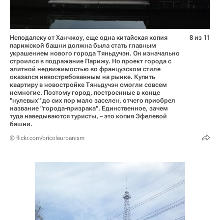
Неподалеку от Ханчжоу, еще одна китайская копия
8 из 11
парижской башни должна была стать главным
украшением нового города Тяньдучэн. Он изначально
строился в подражание Парижу. Но проект города с
элитной недвижимостью во французском стиле
оказался невостребованным на рынке. Купить
квартиру в новостройке Тяньдучэн смогли совсем
немногие. Поэтому город, построенные в конце
"нулевых" до сих пор мало заселен, отчего приобрел
название "города-призрака". Единственное, зачем
туда наведываются туристы, – это копия Эфелевой
башни.
© flickr.com/bricoleurbanism