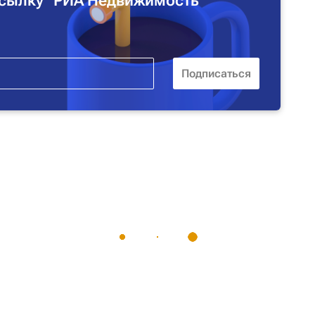
сылку "РИА Недвижимость"