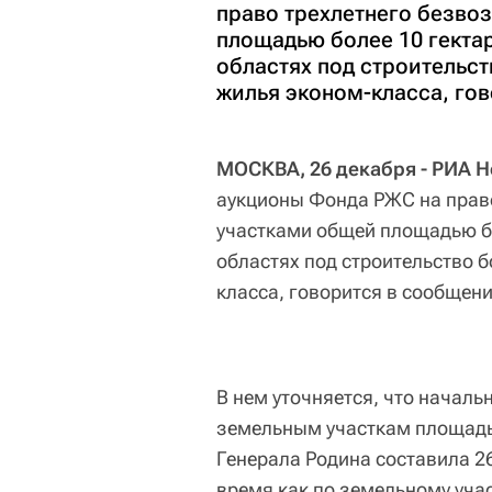
право трехлетнего безво
площадью более 10 гекта
областях под строительст
жилья эконом-класса, го
МОСКВА, 26 декабря - РИА Н
аукционы Фонда РЖС на прав
участками общей площадью бо
областях под строительство 
класса, говорится в сообщен
В нем уточняется, что начал
земельным участкам площадью
Генерала Родина составила 26
время как по земельному учас