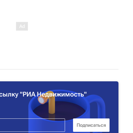
сылку "РИА Недвижимость"