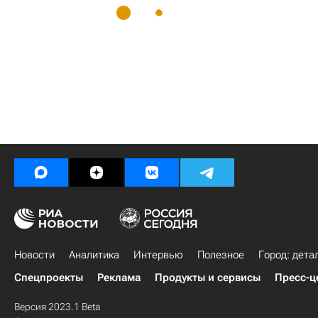
Новости
Аналитика
Интервью
Полезное
Город: дета
Спецпроекты
Реклама
Продукты и сервисы
Пресс-ц
Версия 2023.1 Beta