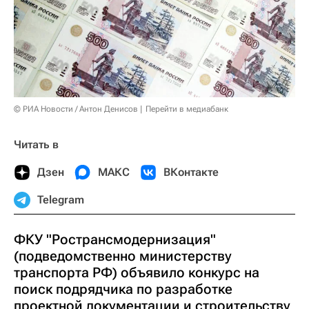
© РИА Новости / Антон Денисов
Перейти в медиабанк
Читать в
Дзен
МАКС
ВКонтакте
Telegram
ФКУ "Ространсмодернизация"
(подведомственно министерству
транспорта РФ) объявило конкурс на
поиск подрядчика по разработке
проектной документации и строительству