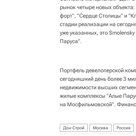
рынок четыре новых объекта:
форт", "Сердце Столицы" и "
стадии реализации на сегодн
уже указанных, это Smolensky 
Паруса".
Портфель девелоперской комп
сегодняшний день более 3 ми
недвижимости высших сегмент
жилые комплексы "Алые Парус
на Мосфильмовской". Финансо
Дон-Строй
Москва
Россия